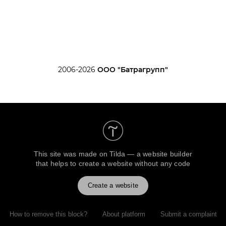
2006-2026
ООО "Батрагрупп"
This site was made on
Tilda — a website builder
that helps to create a website without any code
Create a website
How to remove this block?
About platform
Submit a complaint